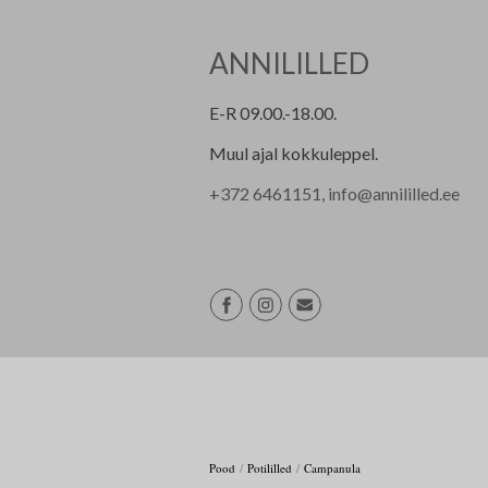
ANNILILLED
E-R 09.00.-18.00.
Muul ajal kokkuleppel.
+
372 6461151, info@annililled.ee
/
/
Pood
Potililled
Campanula