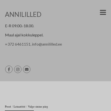
ANNILILLED
E-R 09.00.-18.00.
Muul ajal kokkuleppel.
+
372 6461151, info@annililled.ee
/
/
Pood
Leinatööd
Valge-sinine pärg