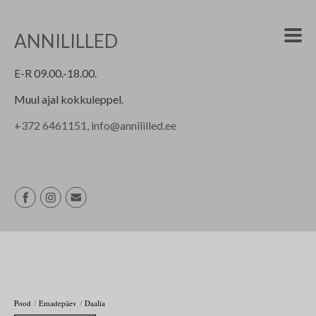
ANNILILLED
E-R 09.00.-18.00.
Muul ajal kokkuleppel.
+
372 6461151, info@annililled.ee
/
/
Pood
Emadepäev
Daalia