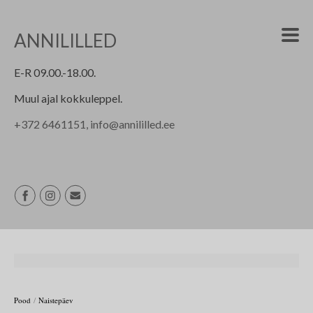
ANNILILLED
E-R 09.00.-18.00.
Muul ajal kokkuleppel.
+
372 6461151, info@annililled.ee
/
Pood
Naistepäev